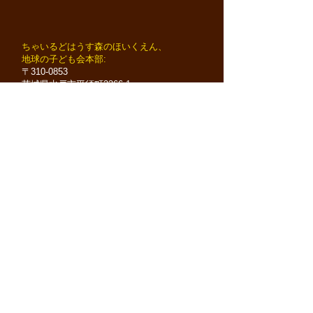
​ちゃいるどはうす森のほいくえん、
地球の子ども会本部:
〒310-0853
茨城県水戸市平須町2366-1
TEL
029-246-6300
FAX :
029-246-6301
​ちゃいるどはうす保育園、
バンビーニ広場:
〒310-0852
茨城県水戸市笠原町150
TEL：029-241-5007
FAX：029-241-5012
​ちゃいるどはうすNido&Infant:
〒310-0911
茨城県水戸市見和1-321-7
TEL：029-297-1200
FAX：029-297-1201
​ちゃいるどはうす小さなおうち
:
〒310-0852