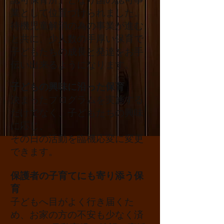
業として位置づけられました。
待機児童解消の為の事業が進む
と共に、少人数の手厚い保育で
子どもたちの成長と発達をお手
伝い出来るようになります。
子どもの興味に沿った保育
決まったプログラムを実施する
だけでなく、子どもたちの興味
に応じ、
その日の活動を臨機応変に変更
できます。
保護者の子育てにも寄り添う保
育
子どもへ目がよく行き届くた
め、お家の方の不安も少なく済