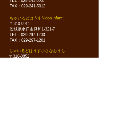
TEL：029-241-5007
FAX：029-241-5012
​ちゃいるどはうすNido&Infant:
〒310-0911
茨城県水戸市見和1-321-7
TEL：029-297-1200
FAX：029-297-1201
​ちゃいるどはうす小さなおうち
:
〒310-0852
茨城県水戸市笠原町511-1
TEL：029-244-0005
FAX：029-244
-0
006
​ アクセスマップ
＞ ちゃいるどはうす保育園
ー＞
園特徴
ー＞
特別保育内容
ー＞
アクセス・問い合わせ
＞ ちゃいるどはうす森のほいくえん
ー＞
園特徴