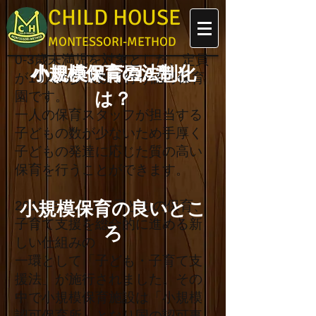
CHILD HOUSE
MONTESSORI-METHOD
0-3歳未満児を対象とした、定員
小規模保育の法制化
小規模保育園A型と
が19人の少人数で行う認可保育
は？
園です。
一人の保育スタッフが担当する
子どもの数が少ないため手厚く
子どもの発達に応じた質の高い
保育を行うことができます。
2015年度より、子どもの保育、
小規模保育の良いとこ
子育て支援を総合的に進める新
ろ
しい仕組みの
一環として「子ども・子育て支
援法」が施行されました。その
中で小規模保育施設は「小規模
認可保育所」となり国の認可事