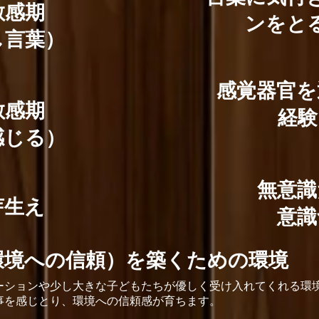
敏感期
ンをと
し言葉）
感覚器官を
敏感期
経験
感じる）
無意識
芽生え
意識
環境への信頼）を築くための環境
ーションや少し大きな子どもたちが優しく受け入れてくれる環
事を感じとり、環境への信頼感が育ちます。