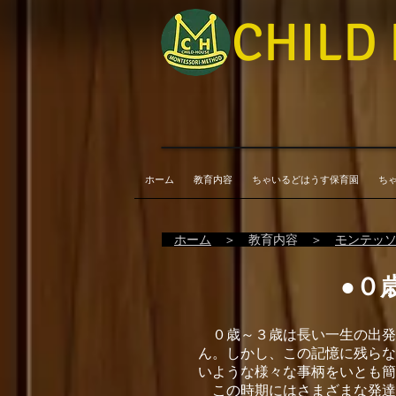
CHILD
ホーム
教育内容
ちゃいるどはうす保育園
ち
ホーム
＞ 教育内容 ＞
モンテッ
●０
０歳～３歳は長い一生の出発
ん。しかし、この記憶に残らな
いような様々な事柄をいとも簡
この時期にはさまざまな発達