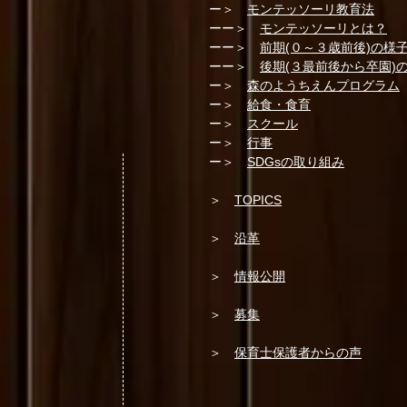
ー＞
モンテッソーリ教育法
ーー＞
モンテッソーリとは？
ーー＞
前期(０～３歳前後)の様
ーー＞
後期(３最前後から卒園)
ー＞
森のようちえんプログラム
ー＞
給食・食育
ー＞
スクール
ー＞
行事
ー＞
SDGsの取り組み
＞
TOPICS
＞
沿革
＞
情報公開
＞
募集
＞
保育士保護者からの声