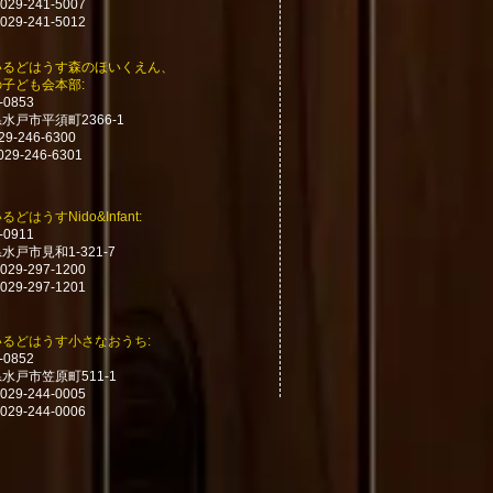
029-241-5007
029-241-5012
いるどはうす森のほいくえん、
の子ども会本部:
-0853
水戸市平須町2366-1
29-246-6300
 029-246-6301
るどはうすNido&Infant:
-0911
水戸市見和1-321-7
029-297-1200
029-297-1201
いるどはうす小さなおうち
:
-0852
水戸市笠原町511-1
029-244-0005
029-244
-0
006