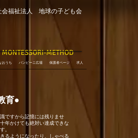
社会福祉法人 地球の子ども会
MONTESSORI-METHOD
なおうち
バンビーニ広場
保護者ページ
求人
教育●
識ですから記憶には残りませ
十年かけても絶対い達成できな
す。
きるようになったり、しゃべる