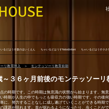
 HOUSE
ゃいるどはうす森のほいくえん
ちゃいるどはうすNido&Infant
ちゃいるどはうす小さ
ソーリ教育導入
＞
モンテッソーリ教育前期
歳～３６ヶ月前後のモンテッソーリ
点の時期です。この時期は無意識の状態から始まります。無意
い時期が人生の中でもっとも吸収力の強い時期です。その後何
単に、努力することなしに成し遂げていくことができる時期で
の課題が現れます。首が据わるようになったり、歩くことがで