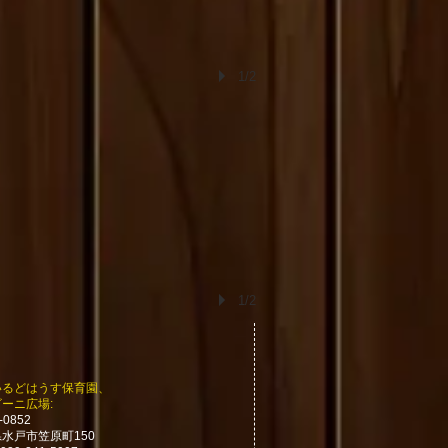
1/2
1/2
いるどはうす保育園、
ーニ広場:
-0852
水戸市笠原町150