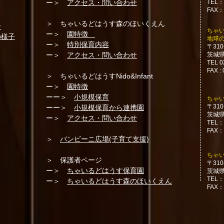
ー＞
アクセス・問い合わせ
TEL：
FAX：
＞ ちゃいるどはうす森のほいくえん
子
​ちゃ
ー＞
園特徴
の様子
地球
ー＞
特別保育内容
〒310
ー＞
アクセス・問い合わせ
茨城県
TEL 0
FAX :
＞ ちゃいるどはうすNido&Infant
ー＞
園特徴
ーー＞
小規模保育
​
​ちゃい
〒310
ーー＞
小規模保育から連携園
茨城県
ー＞
アクセス・問い合わせ
TEL：
FAX：
＞
バンビーニ広場(子育て支援)
​ちゃ
＞ 保護者ページ
〒310
ー＞
ちゃいるどはうす保育園
茨城県
TEL：
ー＞
ちゃいるどはうす森のほいくえん
FAX：