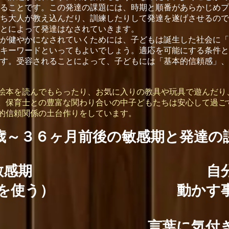
ることです。この発達の課題には、時期と順番があらかじめプ
ち大人が教え込んだり、訓練したりして発達を遂げさせるので
とによって発達はなされていきます。
が健やかになされていくためには、子どもは誕生した社会に「
キーワードといってもよいでしょう。適応を可能にする条件と
す。受容されることによって、子どもには「基本的信頼感」、
本を読んでもらったり、お気に入りの教具や玩具で遊んだり
。保育士との豊富な関わり合いの中子どもたちは安心して過ご
的信頼関係の土台作りをしています。
歳～３６ヶ月前後の敏感期と発達の
敏感期
自
を使う）
動かす
言葉に気付