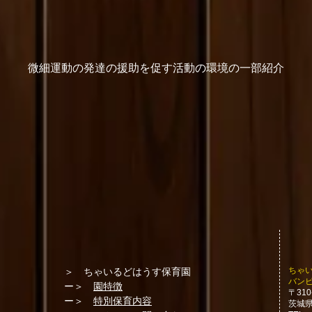
微細運動の発達の援助を促す活動の環境の一部紹介
​ちゃ
＞ ちゃいるどはうす保育園
バンビ
ー＞
園特徴
〒310
ー＞
特別保育内容
茨城県