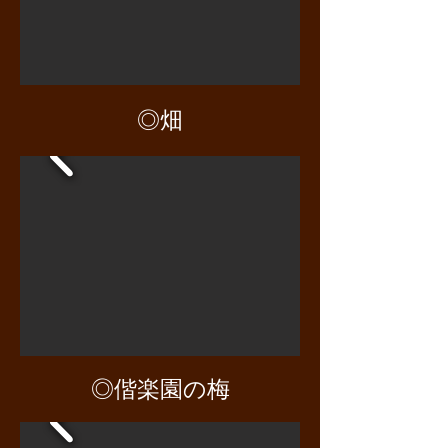
◎畑
◎偕楽園の梅