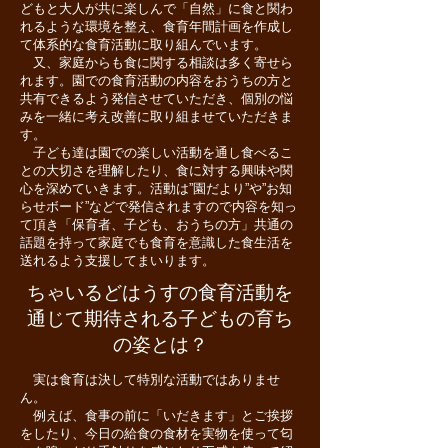
どもと大人が共に楽しんで「自然」に食と関わ
れるような環境を整え、食育年間計画を作成し
て体系的な食育活動に取り組んでいます。
又、家庭からも食に関する相談は多く寄せら
れます。園での食育活動の内容をおうちの方と
共有できるよう発信させていただき、個別の悩
みを一緒に考え改善に取り組ませていただきま
す。
子ども達は園での楽しい活動を通し食べるこ
との大切さを理解したり、食に対する興味や関
心を深めていきます。活動は”園だより”や”お知
らせボード”などで発信されますので内容を知っ
て頂き「保育者、子ども、おうちの方」共通の
話題を持って家庭でも食育を意識した食生活を
送れるよう支援してまいります。
ちゃいるどはうすの食育活動を
通じて期待される子どもの育ち
の姿とは？
実は食育は決して特別な活動ではありませ
ん。
例えば、食事の前に「いだきます」とご挨拶
をしたり、今日の給食の食材を実物を使って匂