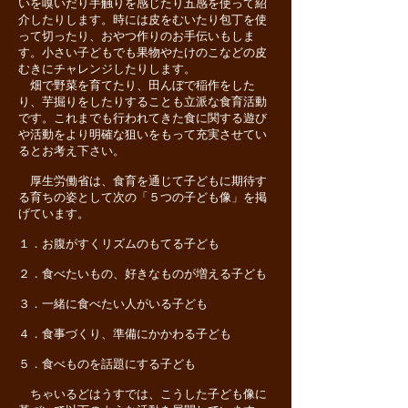
いを嗅いだり手触りを感じたり五感を使って紹
介したりします。時には皮をむいたり包丁を使
って切ったり、おやつ作りのお手伝いもしま
す。小さい子どもでも果物やたけのこなどの皮
むきにチャレンジしたりします。
畑で野菜を育てたり、田んぼで稲作をした
り、芋掘りをしたりすることも立派な食育活動
です。これまでも行われてきた食に関する遊び
や活動をより明確な狙いをもって充実させてい
るとお考え下さい。
厚生労働省は、食育を通じて子どもに期待す
る育ちの姿として次の「５つの子ども像」を掲
げています。
１．お腹がすくリズムのもてる子ども
２．食べたいもの、好きなものが増える子ども
３．一緒に食べたい人がいる子ども
４．食事づくり、準備にかかわる子ども
５．食べものを話題にする子ども
ちゃいるどはうすでは、こうした子ども像に