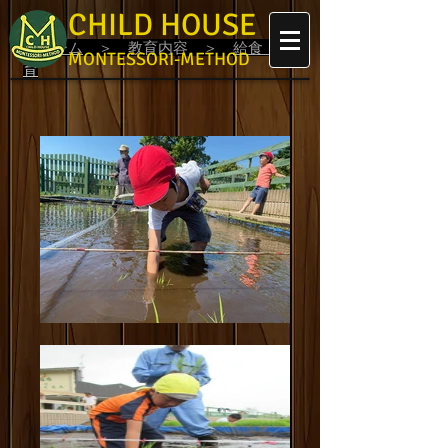
CHILD HOUSE
ホーム
＞ 教育内容 ＞
給食・食
MONTESSORI-METHOD
育