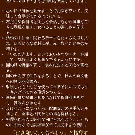
基づいて以下のような活動を展開しています。
思い切り身体を動かすことでお腹が空いて、美
味しく食事ができるようにする。
友だちや保育者と楽しく会話しながら食事がで
きる環境を整え、食べることの楽しさを伝え
る。
活動の中に食に関わるテーマをたくさん取り入
れ、いろいろな食材に親しみ、食べたいものを
増やす。
「いただきます」というあいさつやマナーを通
して、気持ちよく食事ができるようにする。
園の畑で野菜を育て、食材に対する関心を高め
る。
園の田んぼで稲作をすることで、日本の食文化
への興味を高める。
収穫したものなどを使って日常的にいつでもク
ッキングができる環境をつくる。
季節行事や祭事と食をつなげて保育計画を立
て、興味をひきだす。
歩けるようになったら、配膳などのお手伝いを
通して、食事との関わりの場を提供する。
料理を作る人に関心が向けられるよう、こども
の目の高さでも調理室が全て見えるよう設計。
「好き嫌いなく食べよう」と指導す