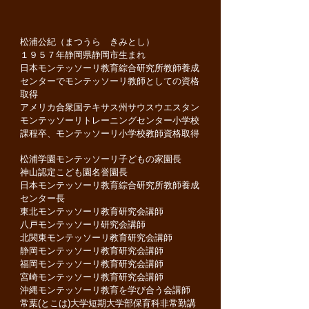
松浦公紀（まつうら きみとし）
１９５７年静岡県静岡市生まれ
日本モンテッソーリ教育綜合研究所教師養成
センターでモンテッソーリ教師としての資格
取得
アメリカ合衆国テキサス州サウスウエスタン
モンテッソーリトレーニングセンター小学校
課程卒、モンテッソーリ小学校教師資格取得
松浦学園モンテッソーリ子どもの家園長
神山認定こども園名誉園長
日本モンテッソーリ教育綜合研究所教師養成
センター長
東北モンテッソーリ教育研究会講師
八戸モンテッソーリ研究会講師
北関東モンテッソーリ教育研究会講師
静岡モンテッソーリ教育研究会講師
福岡モンテッソーリ教育研究会講師
宮崎モンテッソーリ教育研究会講師
沖縄モンテッソーリ教育を学び合う会講師
常葉(とこは)大学短期大学部保育科非常勤講