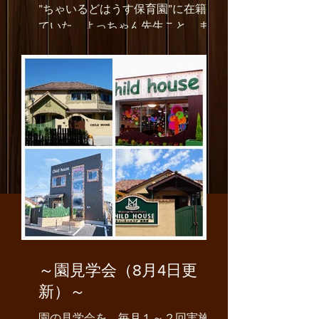
”ちゃいるどはうす保育園”に在籍し
ていた、よっちゃん先生こと、まつ
はし よしきさんが、”ちゃいるどは
うす保育園”と”ちゃいるどはうす森
のほいくえん”に、粘土あそびの先
生として遊びにきてくれました！ よ
っちゃん先生が来るなり、持ってき
てくれた粘土作品を見ると、子ども
たちは、目...
～園見学会（8月4日更
新）～
園の見学会を、毎月１～２回実施し