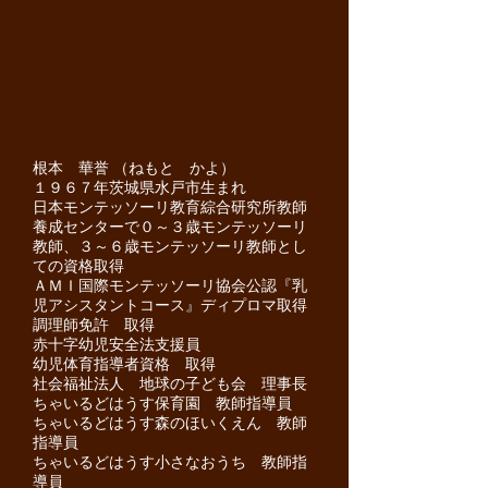
根本 華誉 （ねもと かよ）
１９６７年茨城県水戸市生まれ
日本モンテッソーリ教育綜合研究所教師
養成センターで０～３歳モンテッソーリ
教師、３～６歳モンテッソーリ教師とし
ての資格取得
ＡＭＩ国際モンテッソーリ協会公認『乳
児アシスタントコース』ディプロマ取得
調理師免許 取得
赤十字幼児安全法支援員
幼児体育指導者資格 取得
社会福祉法人 地球の子ども会 理事長
ちゃいるどはうす保育園 教師指導員
ちゃいるどはうす森のほいくえん
教師
指導員
ちゃいるどはうす小さなおうち
教師指
導員