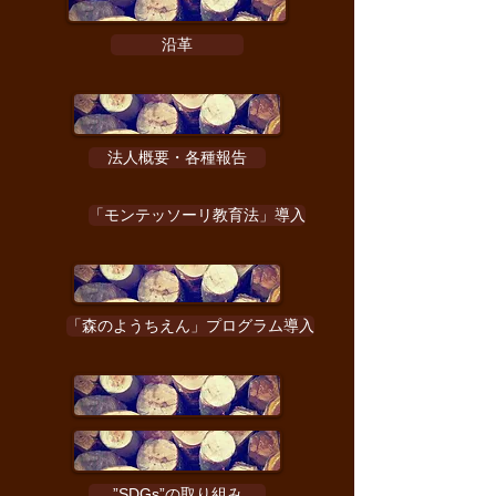
させていただきます。 参加希望の方
は、希望の園へご連絡くださいま
沿革
せ。 ◆ちゃいるどはうす保育園
（TEL：029-241-5007） 2026年8
月18日(火) 現地見学会 9：30～
2026年9月15日(火) 現地見学会
法人概要・各種報告
9：30～ 2026年10月6日(火) 現地
見学会 9：30～ 2026年10月13日
「モンテッソーリ教育法」導入
(火) 現地見
「森のようちえん」プログラム導入
”SDGs”の取り組み