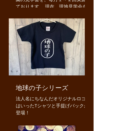
ております。 現在、現地見学会をメ
インとして行なっております。 ※園
の様子や感染症等の状況において
は、オンライン（Zoom）で実施す
る場合もございますので、予めご了
承ください。 現地見学会では、室内
外の説明をいたします。 室内にお入
りいただき、子どもたちの活動の様
子や、施設の説明、保育理念などを
説明させていただきます。 室外にお
いても、子どもたちが自然とかかわ
りながら遊ぶ様子や、環境設定の説
地球の子シリーズ
明等をさせていただきます。 ※オン
ラインは、見学可能人数に上限はな
法人名にちなんだオリジナルロゴの
く、室内と室外ともに撮影いたしま
はいったTシャツと手提げバックが
す。 日程は、下記のとおりです。
登場！
各回1時間程度、各園の園長が園内
外施設並びに保育内容について説明