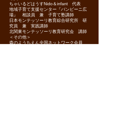
ちゃいるどはうすNido＆infant 代表
地域子育て支援センター『バンビーニ広
場』 相談員 兼 子育て塾講師
日本モンテッソーリ教育綜合研究所 研
究員 兼 実践講師
北関東モンテッソーリ教育研究会 講師
＜その他＞
森のようちえん全国ネットワーク会員
理事長 根本華誉
​名誉園長就任のご挨拶